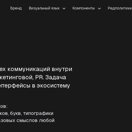
Бренд
Визуальный язык
Компоненты
Редполитика
сех коммуникаций внутри
кетинговой, PR. Задача
нтерфейсы в экосистему
ков:
ков, букв, типографики
азовых смыслов любой