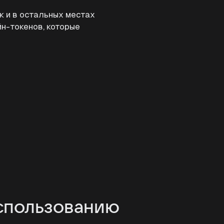
ак и в остальных местах
йн-токенов, которые
спользованию